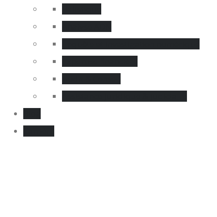
Balistique
Analyse ADN
Enquête et investigation numérique
Expertise financière
Audit & Conseil
Assistance juridique & judiciaire
Blog
Carrière