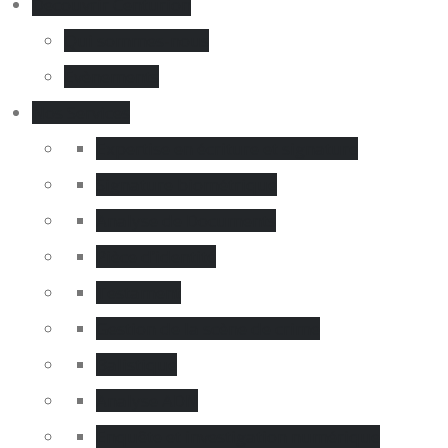
Decouvrir Centurion
Qui sommes-nous
Évènements
Nos Services
Expertise en écriture et signature
Signature biométrique
Analyse de Documents
Pièce d’identité
Testament
Gestion de la scène de crime
Balistique
Analyse ADN
Enquête et investigation numérique