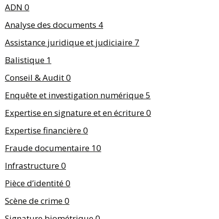
ADN
0
Analyse des documents
4
Assistance juridique et judiciaire
7
Balistique
1
Conseil & Audit
0
Enquête et investigation numérique
5
Expertise en signature et en écriture
0
Expertise financière
0
Fraude documentaire
10
Infrastructure
0
Pièce d’identité
0
Scène de crime
0
Signature biométrique
0