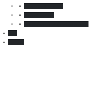
Expertise financière
Audit & Conseil
Assistance juridique & judiciaire
Blog
Carrière
Enquête et 