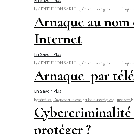
En Savoir Plus
by
CENTURION SARL
Enquête et investigation numérique
2
Arnaque au nom d
Internet
En Savoir Plus
by
CENTURION SARL
Enquête et investigation numérique
2
Arnaque par tél
En Savoir Plus
by
mireille24
Enquête et investigation numérique
25 June 2022
N
Cybercriminalité
protéger ?