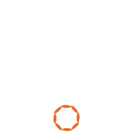
divorce
Documentaire
droits
entreprise
Escroqueries
expertise
fabrication
facdedroit
falsification
Fraude
famille