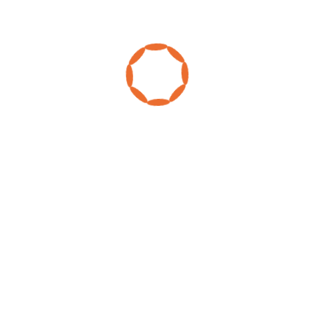
Représentation
devant les
tribunaux et
instances
compétentes.
Faire face à une
procédure judiciaire
peut être une épreuve
stressante et
complexe.
Ne restez
pas seul !
Notre équipe
vous offre une
représentation
efficace et
stratégique
devant les
tribunaux et instances
compétentes pour
défendre vos droits et