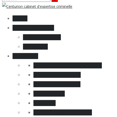
Accueil
Decouvrir Centurion
Qui sommes-nous
Évènements
Nos Services
Expertise en écriture et signature
Signature biométrique
Analyse de Documents
Pièce d’identité
Testament
Gestion de la scène de crime