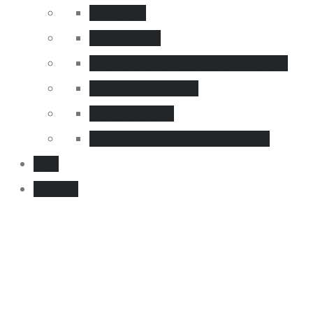
Balistique
Analyse ADN
Enquête et investigation numérique
Expertise financière
Audit & Conseil
Assistance juridique & judiciaire
Blog
Carrière