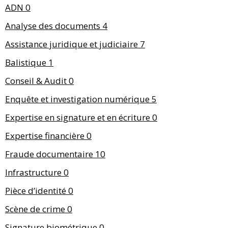
ADN
0
Analyse des documents
4
Assistance juridique et judiciaire
7
Balistique
1
Conseil & Audit
0
Enquête et investigation numérique
5
Expertise en signature et en écriture
0
Expertise financière
0
Fraude documentaire
10
Infrastructure
0
Pièce d’identité
0
Scène de crime
0
Signature biométrique
0