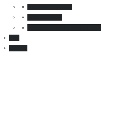
Expertise financière
Audit & Conseil
Assistance juridique & judiciaire
Blog
Carrière
facdedroit