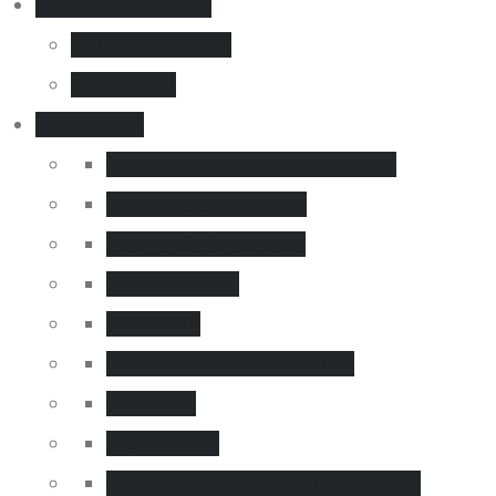
Decouvrir Centurion
Qui sommes-nous
Évènements
Nos Services
Expertise en écriture et signature
Signature biométrique
Analyse de Documents
Pièce d’identité
Testament
Gestion de la scène de crime
Balistique
Analyse ADN
Enquête et investigation numérique