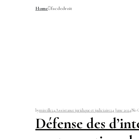
Home
facdedroit
by
mireille24
Assistance juridique et judiciaire
24 June 2024
No 
Défense des d’int