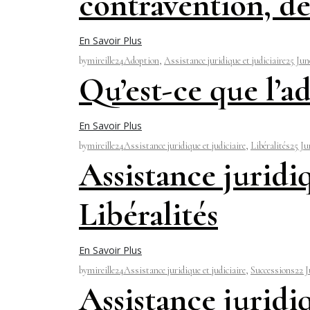
contravention, de 
En Savoir Plus
by
mireille24
Adoption
,
Assistance juridique et judiciaire
25 Jun
Qu’est-ce que l’a
En Savoir Plus
by
mireille24
Assistance juridique et judiciaire
,
Libéralités
25 Ju
Assistance juridiq
Libéralités
En Savoir Plus
by
mireille24
Assistance juridique et judiciaire
,
Successions
22 J
Assistance juridiq