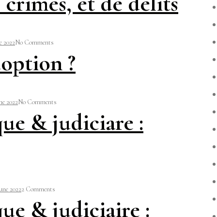
crimes, et de délits
e 2022
No Comments
doption ?
ne 2022
No Comments
ue & judiciare :
une 2022
2 Comments
ue & judiciaire :