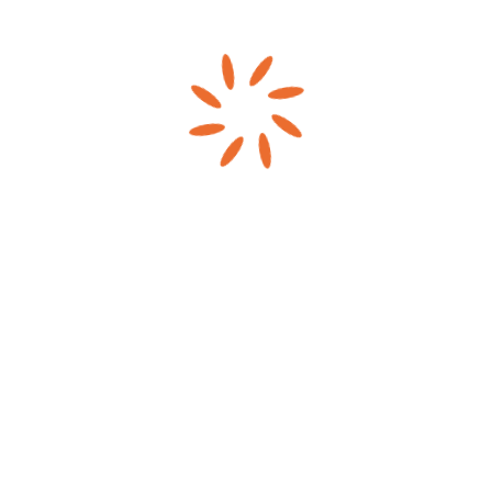
Arnaque au nom d’une société sur
Internet
by
CENTURION SARL
Enquête et investigation numérique
Arnaque par téléphone
by
CENTURION SARL
Enquête et investigation numérique
Usurpation de signature
by
CENTURION SARL
Analyse des documents