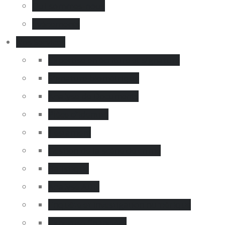
Qui sommes-nous
Évènements
Nos Services
Expertise en écriture et signature
Signature biométrique
Analyse de Documents
Pièce d’identité
Testament
Gestion de la scène de crime
Balistique
Analyse ADN
Enquête et investigation numérique
Expertise financière