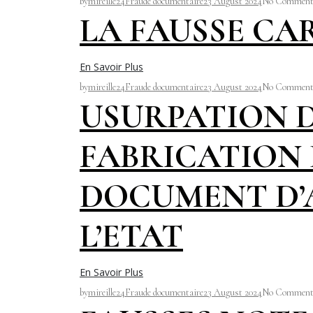
by
mireille24
Fraude documentaire
23 August 2024
No Comment
LA FAUSSE CA
En Savoir Plus
by
mireille24
Fraude documentaire
23 August 2024
No Comment
USURPATION D
FABRICATION 
DOCUMENT D’
L’ETAT
En Savoir Plus
by
mireille24
Fraude documentaire
23 August 2024
No Comment