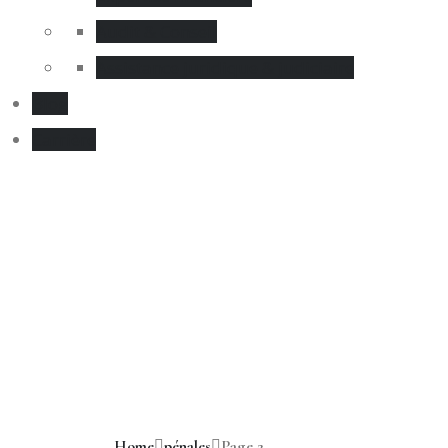
Audit & Conseil
Assistance juridique & judiciaire
Blog
Carrière
pénales
Home
pénales
Page 2